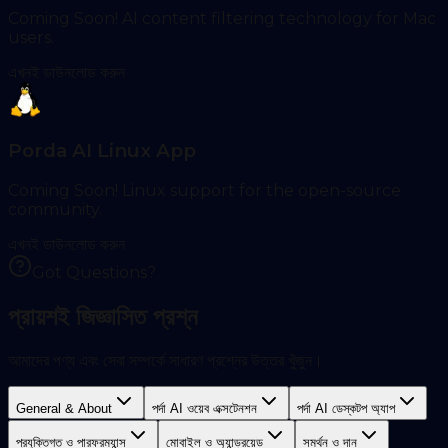
Coming Soon! AI content filtering technology for Mac
users.
এখনই ডাউনলোড করুন
Porda AI Linux App
Coming Soon! Linux support for the open-source
community.
এখনই ডাউনলোড করুন
Got Questions?
প্রায়শই জিজ্ঞাসিত প্রশ্ন
আমাদের পণ্য এবং সেবা সম্পর্কে সাধারণ প্রশ্নের উত্তর খুঁজুন।
General & About
পর্দা AI ওয়েব এক্সটেনশন
পর্দা AI ডেস্কটপ অ্যাপ
প্রযুক্তিগত ও পারফরম্যান্স
মোবাইল ও অ্যান্ড্রয়েড
সমর্থন ও দান