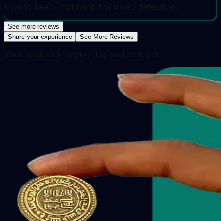
should keep improving the video detection.
See more reviews
Share your experience
See More Reviews
Your feedback inspire the next believer.