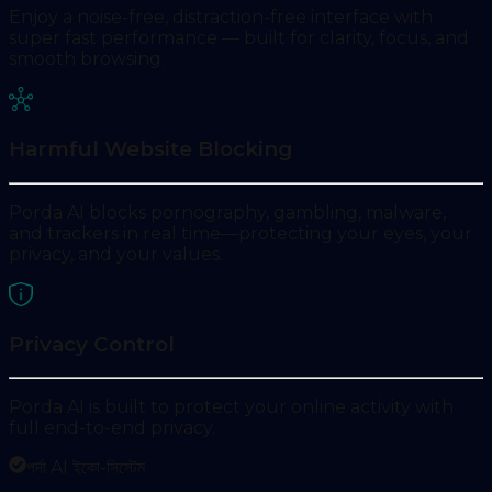
Enjoy a noise-free, distraction-free interface with
super fast performance — built for clarity, focus, and
smooth browsing.
Harmful Website Blocking
Porda AI blocks pornography, gambling, malware,
and trackers in real time—protecting your eyes, your
privacy, and your values.
Privacy Control
Porda AI is built to protect your online activity with
full end-to-end privacy.
পর্দা AI ইকো-সিস্টেম