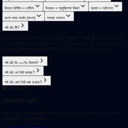
উন্নত বৈশিষ্ট্য ও সেটিংস
উন্নয়ন ও প্রযুক্তিগত বিবরণ
ব্যবসা ও আইনগত
বাংলা ভাষা সমর্থন (বাংলা)
সমস্যা সমাধান
পর্দা AI কী?
পর্দা AI হল বিশ্বের প্রথম হারাম বস্তু ব্লারিং প্রযুক্তি - একটি রিয়েল-টাইম AI সমাধান
যা স্বয়ংক্রিয়ভাবে হারাম এবং NSFW সামগ্রী সনাক্ত করে এবং ছবি এবং ভিডিওতে
ব্লার করে, মুসলমানদের তাদের ডিজিটাল জীবনে বিনয় বজায় রাখতে সাহায্য করে।
পর্দা AI কি ১০০% নিরাপদ?
পর্দা AI কে তৈরি করেছে?
পর্দা AI কেন তৈরি করা হয়েছে?
যোগাযোগ করুন
যোগাযোগ করুন
আপনার সাথে যোগাযোগ করতে এবং আপনার প্রকল্প সম্পর্কে কথা বলতে আমরা তথ্য
প্রক্রিয়াকরণে প্রতিশ্রুতিবদ্ধ।