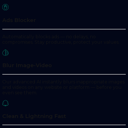
Ads Blocker
Automatically blocks ads — no delays, no
compromises. Stay productive, protect your values.
Blur Image-Video
Our advanced AI instantly blurs inappropriate images
and videos on any website or platform — before you
even see them.
Clean & Lightning Fast