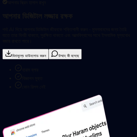
আপনার স্ক্রিন হালাল রাখুন
আপনার ডিজিটাল লজ্জার রক্ষক
পর্দা AI দিয়ে আপনার ডিজিটাল জীবনকে শক্তিশালী করুন - মুসলমানদের জন্য তৈরি
যাতে তারা বিনয়ী থাকতে, সুরক্ষিত থাকতে এবং আত্মবিশ্বাসের সাথে ইসলামিক মূল্যবোধ
বজায় রাখতে পারে।
বিনামূল্যে ডাউনলোড করুন
উম্মাহ কী বলেছে
হারাম ব্লার
বিজ্ঞাপন মুক্ত
কোন রিলস নেই