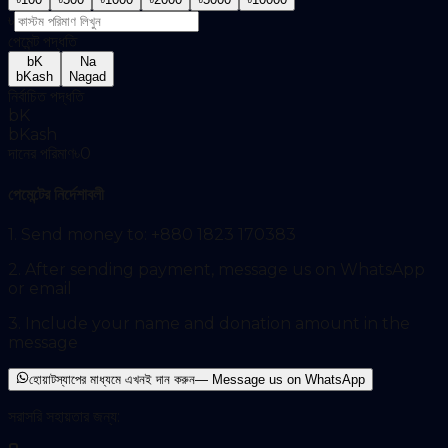
৳
পেমেন্ট পদ্ধতি
bK
Na
bKash
Nagad
নির্বাচিত পদ্ধতি
bK
bKash
দানের পরিমাণ
৳
0
পেমেন্টের নির্দেশাবলী
1. Send money to:
+880 1823 170383
2. After sending payment, message us on WhatsApp
or email
3. Include your name and donation amount in the
message
হোয়াটস্যাপের মাধ্যমে এখনই দান করুন
— Message us on WhatsApp
সরাসরি সহায়তার জন্য: