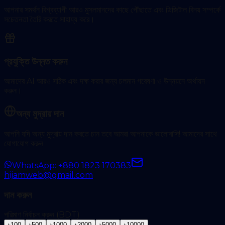
আপনার সমর্থন বিশ্বব্যাপী আরও মুসলমানদের কাছে পৌঁছাতে এবং ডিজিটাল বিনয় সম্পর্কে
সচেতনতা তৈরি করতে সাহায্য করে।
প্রযুক্তি উন্নত করুন
আমাদের AI আরও সঠিক এবং দক্ষ করার জন্য চলমান গবেষণা ও উন্নয়নে অর্থায়ন
করুন।
অন্য মুদ্রায় দান
আপনি যদি অন্য মুদ্রায় দান করতে চান তবে আমরা আপনাকে ভালোবাসি! আমাদের সাথে
যোগাযোগ করুন
WhatsApp: +880 1823 170383
hijamweb@gmail.com
দান করুন
পরিমাণ নির্বাচন করুন (BDT)
৳
100
৳
500
৳
1000
৳
2000
৳
5000
৳
10000