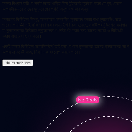
আমরা বিশ্বাস করি যে সবাই মনের শান্তি নিয়ে ইন্টারনেট ব্রাউজ করার যোগ্য, কোনো
আপসহীনভাবে তাদের মূল্যবোধের প্রতি অনুগত থাকার জন্য।
আজকের ডিজিটাল বিশ্বে, অনলাইনে ইসলামিক মূল্যবোধ বজায় রাখা চ্যালেঞ্জিং হতে
পারে। পর্দা AI এই ফাঁক পূরণ করার জন্য তৈরি করা হয়েছে, একটি প্রযুক্তিগত সমাধান
যা মুসলমানদের ডিজিটাল ল্যান্ডস্কেপে নেভিগেট করার সময় তাদের সততা ও নীতিগুলি
বজায় রাখতে সাহায্য করে।
একটি হালাল ডিজিটাল ইকোসিস্টেম তৈরি করা যেখানে মুসলমানরা তাদের মূল্যবোধের সাথে
আপস না করেই কাজ, শিক্ষা এবং সংযোগ করতে পারে।
আমাদের সমর্থন করুন