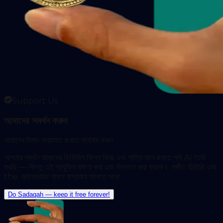
Support Us
আমাদের সমর্থন করুন
আমাদের মিশন অব্যাহত রাখতে সাহায্য করুন
আপনার সমর্থন আমাদের ডিজিটাল বিশ্বে বিনয় এবং শান্তি মনে রাখতে পর্দা AI তৈরি
করছি — কিন্তু এই প্রযুক্তি রক্ষণা করা এবং উন্নতন করা ব্যয়ক।
সঙ্গীত ফিল্টারিং
এবং
the
অ্যানড্রয়ড অ্যাপ
বাস্তবায় আনতে আনা
Do Sadaqah — keep it free forever!