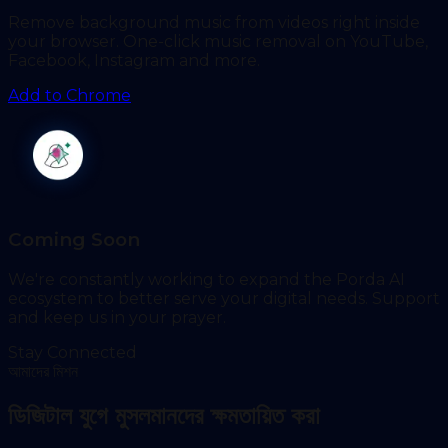
Remove background music from videos right inside
your browser. One-click music removal on YouTube,
Facebook, Instagram and more.
Add to Chrome
Coming Soon
We're constantly working to expand the Porda AI
ecosystem to better serve your digital needs. Support
and keep us in your prayer.
Stay Connected
আমাদের মিশন
ডিজিটাল যুগে মুসলমানদের ক্ষমতায়িত করা