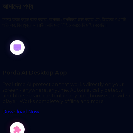
আমাদের পণ্য
আমরা হারাম কন্টেন্ট ব্লক করতে, আপনার গোপনীয়তা রক্ষা করতে এবং ডিফল্টরূপে একটি
পরিষ্কার, বিঘ্নমুক্ত অনলাইন অভিজ্ঞতা নিশ্চিত করতে ডিজাইন করেছি।
Porda AI Desktop App
Real-time AI protection that works directly on your
screen - anywhere, anytime. Automatically detects
and blurs haram content in any app, browser, or video
player. Works completely offline and more.
Download Now